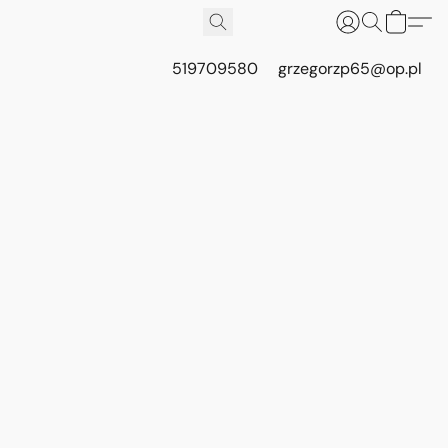
519709580
grzegorzp65@op.pl