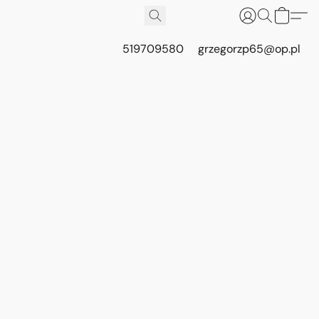
519709580
grzegorzp65@op.pl