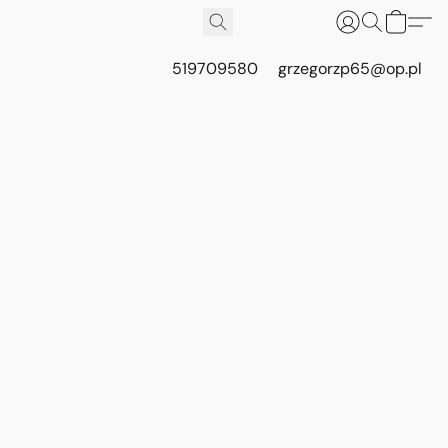
519709580
grzegorzp65@op.pl