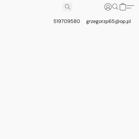
519709580
grzegorzp65@op.pl