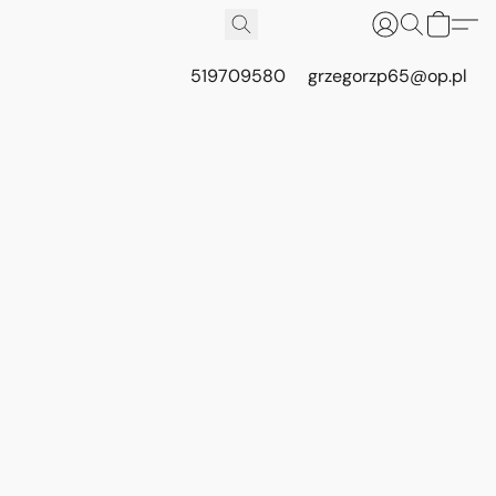
519709580
grzegorzp65@op.pl