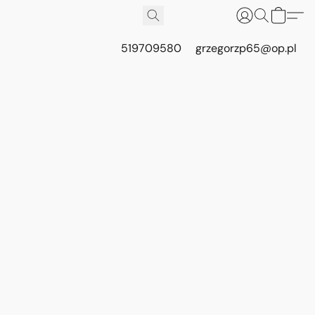
519709580
grzegorzp65@op.pl