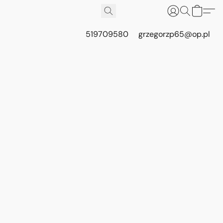
519709580
grzegorzp65@op.pl