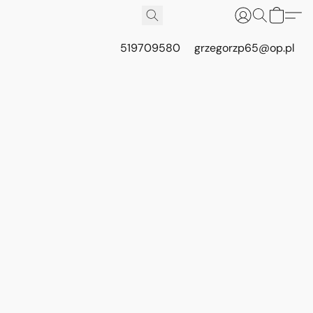
519709580
grzegorzp65@op.pl