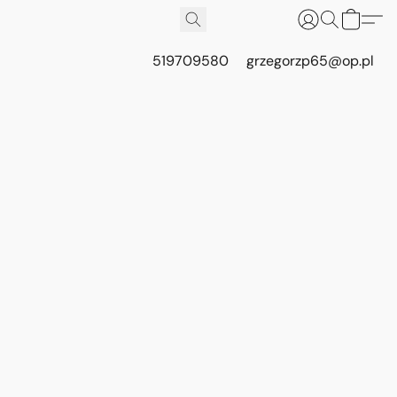
519709580
grzegorzp65@op.pl