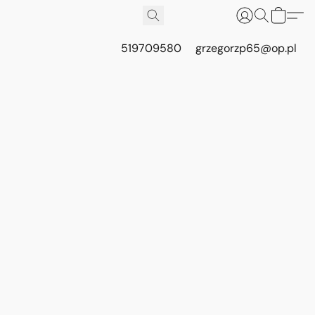
519709580
grzegorzp65@op.pl