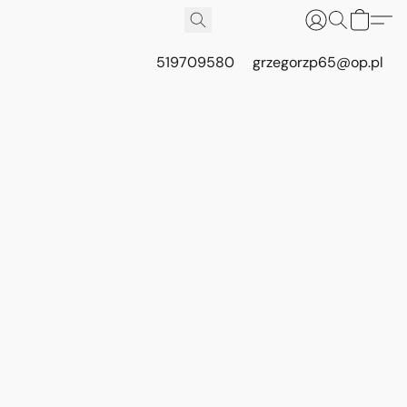
519709580
grzegorzp65@op.pl