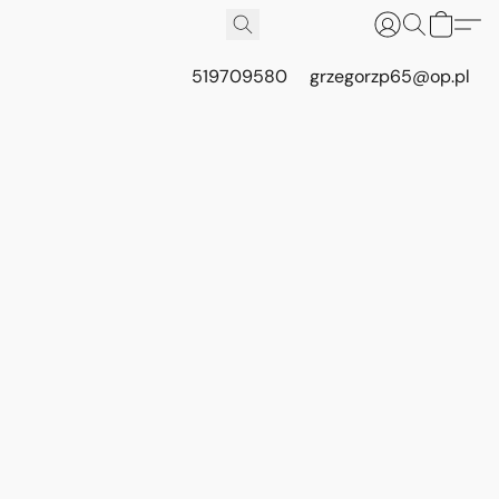
519709580
grzegorzp65@op.pl