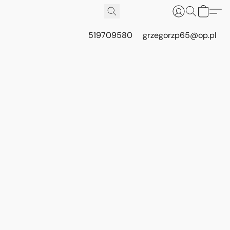
519709580
grzegorzp65@op.pl