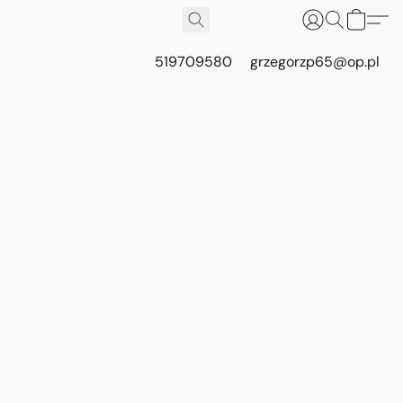
519709580
grzegorzp65@op.pl