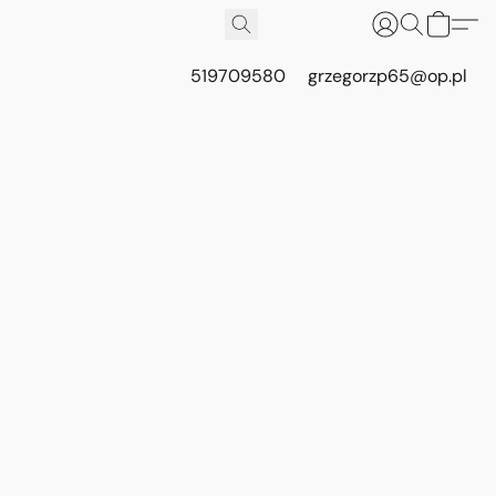
519709580
grzegorzp65@op.pl