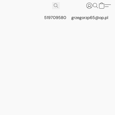
519709580
grzegorzp65@op.pl