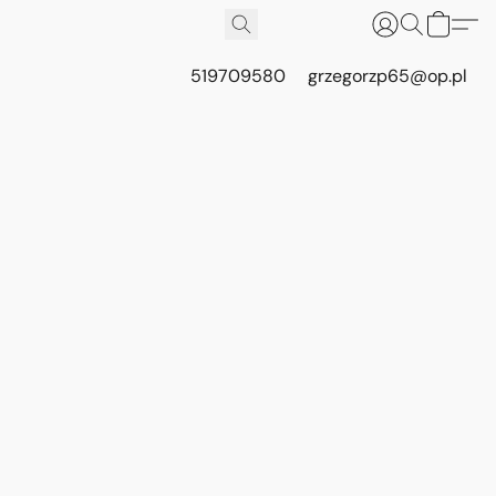
519709580
grzegorzp65@op.pl